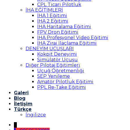
CPL Ticari Pilotluk
İHA EĞİTİMLERİ
İHA 1 Eğitimi
İHA 2 Eğitimi
İHA Haritalama Eğitimi
FPV Dron Eğitimi
İHA Profesyonel Video Eğitimi
İHA Zirai İlaçlama Eğitimi
DENEYİM UÇUŞLARI
Kokpit Deneyimi
Simülatör Uçuşu
Diğer Pilotaj Eğitimleri
Uçuğ Öğretmenliği
SEP Yenileme
Amatör Pilotluk Eğitimi
PPL Re-Take Eğitimi
Galeri
Blog
İletişim
Türkçe
İngilizce
↓