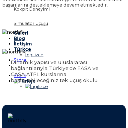
başarılarını desteklemeye devam etmektedir.
Kokpit Deneyimi
Simülatör Uçuşu
Galeri
Blog
İletişim
Türkçe
İngilizce
Store
Dinamik yapısı ve uluslararası
bağlantılarıyla Türkiye'de EASA ve
CASA ATPL kurslarına
Store
başlayabileceğiniz tek uçuş okulu