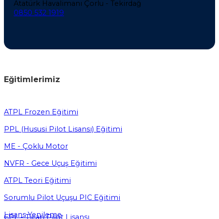
Atatürk Havalimanı Çorlu - Tekirdağ
0850 532 1919
Eğitimlerimiz
ATPL Frozen Eğitimi
PPL (Hususi Pilot Lisansı) Eğitimi
ME - Çoklu Motor
NVFR - Gece Uçuş Eğitimi
ATPL Teori Eğitimi
Sorumlu Pilot Uçuşu PIC Eğitimi
Lisans Yenileme
CPL - Ticari Pilot Lisansı