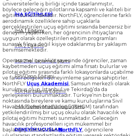
üniversitelerle iş birliği içinde tasarlanmıştır,
böylece geleceğin pilotlarına kapsamlı ve kaliteli bir
İHA EĞİTİMLERİ
eğitim sunulmaktadır. NorthFLY, öğrencilerine farklı
aerodinamik özelliklere sahip uçaklarla
gerçekleştirilen uçuş eğitimi sırasında benzersiz bir
İHA 1 Eğitimi
deneyim yaşatırken, her öğrencinin ihtiyaçlarına
uygun olarak özelleştirilen eğitim programları
sunarak filoya değil kişiye odaklanmış bir yaklaşım
İHA 2 Eğitimi
benimsemektedir.
Operasyonel çevikliği sayesinde öğrenciler, zaman
İHA Zirai İlaçlama Eğitimi
kaybetmeden uçuş eğitimi alma fırsatı bulurlar ve
pilotaj eğitimi sırasında farklı lokasyonlarda uçabilme
FPV Dron Eğitimi
ve farklı bölgeleri deneyimleme şansına sahiptirler.
NorthFLY
Uçuş Akademisi
, Samsun merkezli olarak
kurulmuş olup, İstanbul ve Tekirdağ’da da
İHA Haritalama Eğitimi
yerleşkeleri bulunmaktadır. Türkiye’nin birçok
noktasında bireylere ve kamu kuruluşlarına Sivil
İHA Profesyonel Video Eğ
i
timi
Havacılık Genel Müdürlüğü (SHGM) tarafından
yetkilendirilmiş bir uçuş okulu olarak havacılık ve
pilotaj eğitimi hizmeti sunmaktadır. Geleceğin
havacılık profesyonelleri için mükemmel bir
DENEYİM UÇUŞLARI
başlangıç noktası olan
NorthFLY
, öğrencilere
uluslararası standartlarda eğitim vererek sektördeki