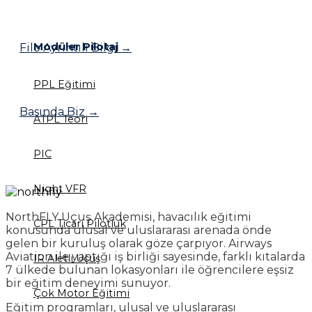
Modüler Pilotaj
Filo Ayrıntılı Bilgi →
PPL Eğitimi
Basında Biz →
ATPL Teori
PIC
Night VFR
NorthFLY Uçuş Akademisi, havacılık eğitimi
CPL Ticari Pilotluk
konusunda ulusal ve uluslararası arenada önde
gelen bir kuruluş olarak göze çarpıyor. Airways
Aviation ile yaptığı iş birliği sayesinde, farklı kıtalarda
IR Aletli Uçuş
7 ülkede bulunan lokasyonları ile öğrencilere eşsiz
bir eğitim deneyimi sunuyor.
Çok Motor Eğitimi
Eğitim programları, ulusal ve uluslararası