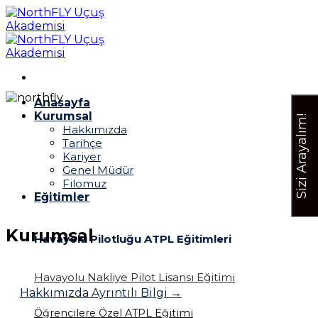
İçeriğe
atla
Anasayfa
Kurumsal
Sizi Arayalım!
Hakkımızda
Tarihçe
Kariyer
Genel Müdür
Filomuz
Eğitimler
Kurumsal
Havayolu Pilotluğu ATPL Eğitimleri
Havayolu Nakliye Pilot Lisansı Eğitimi
Hakkımızda Ayrıntılı Bilgi →
Öğrencilere Özel ATPL Eğitimi