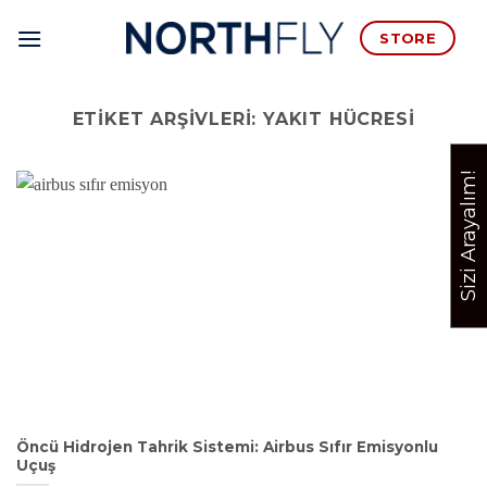
İçeriğe
STORE
atla
ETIKET ARŞIVLERI:
YAKIT HÜCRESI
Sizi Arayalım!
Öncü Hidrojen Tahrik Sistemi: Airbus Sıfır Emisyonlu
Uçuş