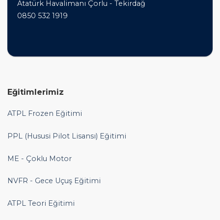
Atatürk Havalimanı Çorlu - Tekirdağ
0850 532 1919
Eğitimlerimiz
ATPL Frozen Eğitimi
PPL (Hususi Pilot Lisansı) Eğitimi
ME - Çoklu Motor
NVFR - Gece Uçuş Eğitimi
ATPL Teori Eğitimi