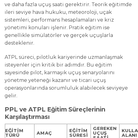
ve daha fazla uçuş saati gerektirir. Teorik eğitimde
ileri seviye hava hukuku, meteoroloji, uçak
sistemleri, performans hesaplamaları ve kriz
yönetimi konuları işlenir. Pratik eğitim ise
genellikle simülatörler ve gerçek uçuşlarla
desteklenir.
ATPL süreci, pilotluk kariyerinde uzmanlaşmak
isteyenler için kritik bir adımdır. Bu eğitim
sayesinde pilot, karmaşık uçuş senaryolarını
yönetme yeteneği kazanır ve ticari uçuş
operasyonlarında sorumluluk alabilecek seviyeye
gelir.
PPL ve ATPL Eğitim Süreçlerinin
Karşılaştırması
GEREKEN
EĞITIM
EĞITIM
KULL
AMAÇ
UÇUŞ
TÜRÜ
SÜRESI
ALANI
SAATI