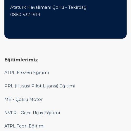
Atatürk Havalimanı Çorlu - Tekirdağ
0850 532 1919
Eğitimlerimiz
ATPL Frozen Eğitimi
PPL (Hususi Pilot Lisansı) Eğitimi
ME - Çoklu Motor
NVFR - Gece Uçuş Eğitimi
ATPL Teori Eğitimi