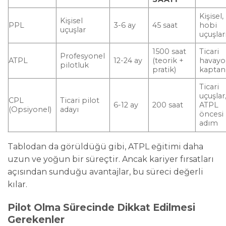
Kişisel,
Kişisel
PPL
3-6 ay
45 saat
hobi
uçuşlar
uçuşlar
1500 saat
Ticari
Profesyonel
ATPL
12-24 ay
(teorik +
havayol
pilotluk
pratik)
kaptan
Ticari
uçuşlar
CPL
Ticari pilot
6-12 ay
200 saat
ATPL
(Opsiyonel)
adayı
öncesi
adım
Tablodan da görüldüğü gibi, ATPL eğitimi daha
uzun ve yoğun bir süreçtir. Ancak kariyer fırsatları
açısından sunduğu avantajlar, bu süreci değerli
kılar.
Pilot Olma Sürecinde Dikkat Edilmesi
Gerekenler