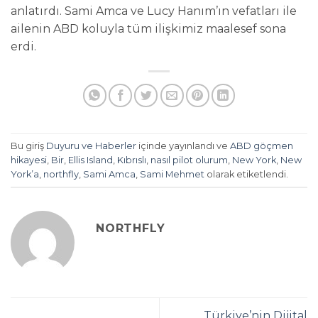
anlatırdı. Sami Amca ve Lucy Hanım’ın vefatları ile
ailenin ABD koluyla tüm ilişkimiz maalesef sona
erdi.
Bu giriş
Duyuru ve Haberler
içinde yayınlandı ve
ABD göçmen
hikayesi
,
Bir
,
Ellis Island
,
Kıbrıslı
,
nasıl pilot olurum
,
New York
,
New
York’a
,
northfly
,
Sami Amca
,
Sami Mehmet
olarak etiketlendi.
NORTHFLY
Türkiye’nin Dijital