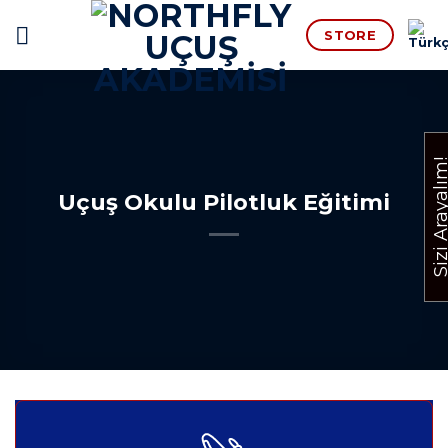
İçeriğe
STORE
atla
Sizi Arayal
Uçuş Okulu Pilotluk Eğitimi