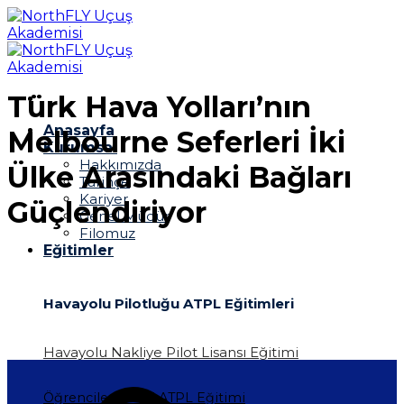
İçeriğe
atla
Türk Hava Yolları’nın
Anasayfa
Melbourne Seferleri İki
Kurumsal
Hakkımızda
Ülke Arasındaki Bağları
Tarihçe
Kariyer
Güçlendiriyor
Genel Müdür
Filomuz
Eğitimler
Havayolu Pilotluğu ATPL Eğitimleri
Havayolu Nakliye Pilot Lisansı Eğitimi
Öğrencilere Özel ATPL Eğitimi