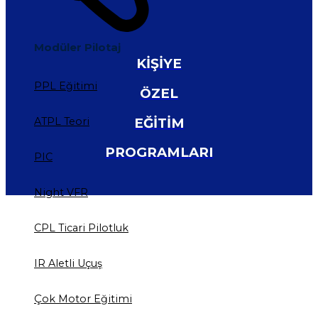
Modüler Pilotaj
KİŞİYE
PPL Eğitimi
ÖZEL
EĞİTİM
ATPL Teori
PROGRAMLARI
PIC
Night VFR
CPL Ticari Pilotluk
IR Aletli Uçuş
Çok Motor Eğitimi