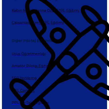
Kabin Memurlarına Özel ATPL Eğitimi
Çalışanlara Özel ATPL Eğitimi
Diğer Pilotaj Eğitimleri
Uçuş Öğretmenliği
Amatör Pilotaj Eğitimi
SEP Yenileme
PPL Convert
PPL Re-Take Eğitimi