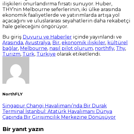
ilişkileri onurlandırma fırsatı sunuyor. Huber,
THY’nin Melbourne seferlerinin, iki ülke arasında
ekonomik faaliyetlerde ve yatırımlarda artışa yol
açacağını ve uluslararası seyahatlerin daha rekabetçi
hale geleceğini öngörüyor.
Bu giriş
Duyuru ve Haberler
içinde yayınlandı ve
Arasında
,
Avustralya
,
Bir
,
ekonomik ilişkiler
,
kültürel
bağlar
,
Melbourne
,
nasıl pilot olurum
,
northfly
,
Thy
,
Turizm
,
Türk
,
Türkiye
olarak etiketlendi.
NorthFLY
Singapur Changi Havalimanı’nda Bir Durak
Terminal İstanbul: Atatürk Havalimanı Dünya
Çapında Bir Girişimcilik Merkezine Dönüşüyor
Bir yanıt yazın