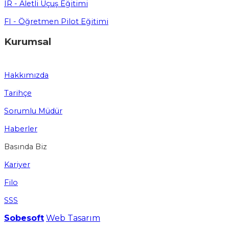
IR - Aletli Uçuş Eğitimi
FI - Öğretmen Pilot Eğitimi
Kurumsal
Hakkımızda
Tarihçe
Sorumlu Müdür
Haberler
Basında Biz
Kariyer
Filo
SSS
Sobesoft
Web Tasarım