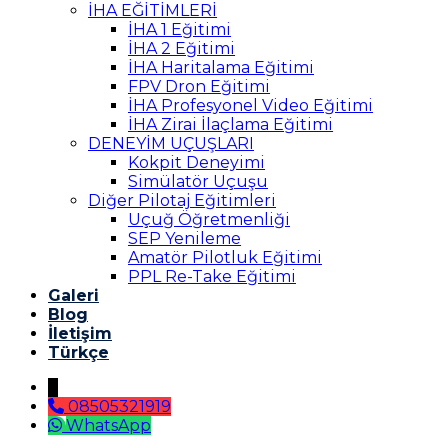
İHA EĞİTİMLERİ
İHA 1 Eğitimi
İHA 2 Eğitimi
İHA Haritalama Eğitimi
FPV Dron Eğitimi
İHA Profesyonel Video Eğitimi
İHA Zirai İlaçlama Eğitimi
DENEYİM UÇUŞLARI
Kokpit Deneyimi
Simülatör Uçuşu
Diğer Pilotaj Eğitimleri
Uçuğ Öğretmenliği
SEP Yenileme
Amatör Pilotluk Eğitimi
PPL Re-Take Eğitimi
Galeri
Blog
İletişim
Türkçe
↓
08505321919
WhatsApp