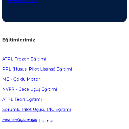
0850 532 1919
Eğitimlerimiz
ATPL Frozen Eğitimi
PPL (Hususi Pilot Lisansı) Eğitimi
ME - Çoklu Motor
NVFR - Gece Uçuş Eğitimi
ATPL Teori Eğitimi
Sorumlu Pilot Uçuşu PIC Eğitimi
Lisans Yenileme
CPL - Ticari Pilot Lisansı