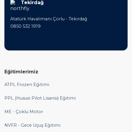
Tekirdağ
Atatürk Havalimanı Çorlu - Tekirdağ
0850 532 1919
Eğitimlerimiz
ATPL Frozen Eğitimi
PPL (Hususi Pilot Lisansı) Eğitimi
ME - Çoklu Motor
NVFR - Gece Uçuş Eğitimi