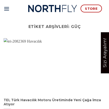
İçeriğe
STORE
atla
ETIKET ARŞIVLERI:
GÜÇ
Sizi Arayalım!
TEI, Türk Havacılık Motoru Üretiminde Yeni Çağa İmza
Atıyor