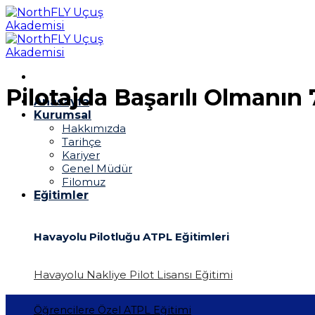
İçeriğe
atla
Pilotajda Başarılı Olmanın 
Anasayfa
Kurumsal
Hakkımızda
Tarihçe
Kariyer
Genel Müdür
Filomuz
Eğitimler
Havayolu Pilotluğu ATPL Eğitimleri
Havayolu Nakliye Pilot Lisansı Eğitimi
Öğrencilere Özel ATPL Eğitimi