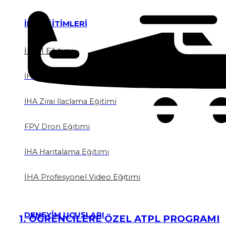
İHA EĞİTİMLERİ
İHA 1 Eğitimi
İHA 2 Eğitimi
İHA Zirai İlaçlama Eğitimi
FPV Dron Eğitimi
İHA Haritalama Eğitimi
İHA Profesyonel Video Eğ
i
timi
DENEYİM UÇUŞLARI
1. ÖĞRENCİLERE ÖZEL ATPL PROGRAMI