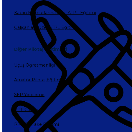
Kabin Memurlarına Özel ATPL Eğitimi
Çalışanlara Özel ATPL Eğitimi
Diğer Pilotaj Eğitimleri
Uçuş Öğretmenliği
Amatör Pilotaj Eğitimi
SEP Yenileme
PPL Convert
PPL Re-Take Eğitimi