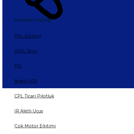
Modüler Pilotaj
PPL Eğitimi
ATPL Teori
PIC
Night VFR
CPL Ticari Pilotluk
IR Aletli Uçuş
Çok Motor Eğitimi