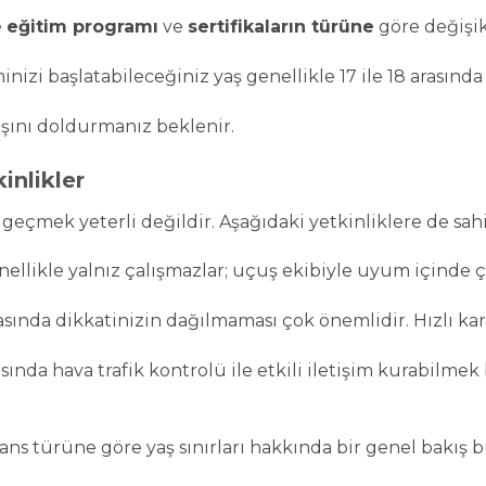
e
eğitim programı
ve
sertifikaların türüne
göre değişik
nizi başlatabileceğiniz yaş genellikle 17 ile 18 arasında 
aşını doldurmanız beklenir.
inlikler
ı geçmek yeterli değildir. Aşağıdaki yetkinliklere de sahi
nellikle yalnız çalışmazlar; uçuş ekibiyle uyum içinde ça
sında dikkatinizin dağılmaması çok önemlidir. Hızlı kar
ında hava trafik kontrolü ile etkili iletişim kurabilmek
sans türüne göre yaş sınırları hakkında bir genel bakış bu