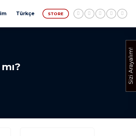
şim
Türkçe
STORE
Sizi Arayalım!
r mı?