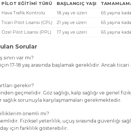
PILOT EĞITIMI TÜRÜ
BAŞLANGIÇ YAŞI
TAMAMLAMA
Hava Trafik Kontrolü
18 yaş ve üzeri
65 yaşına kada
Ticari Pilot Lisansı (CPL)
21 yaş ve üzeri
65 yaşına kada
Özel Pilot Lisansı (PPL)
17 yaş ve üzeri
65 yaşına kada
orulan Sorular
ş sınırı var mı?
için 17-18 yaş arasında başlamak gereklidir. Ancak ticari p
rtları gerekir?
rinden geçmelidir. Göz sağlığı, kalp sağlığı ve genel fizi
ir sağlık sorunuyla karşılaşmamaları gerekmektedir.
zelliklerim önemli mi?
mlidir. Fiziksel yeterlilik, uçuş sırasında güvenliği sağ
ay için farklılık gösterebilir.