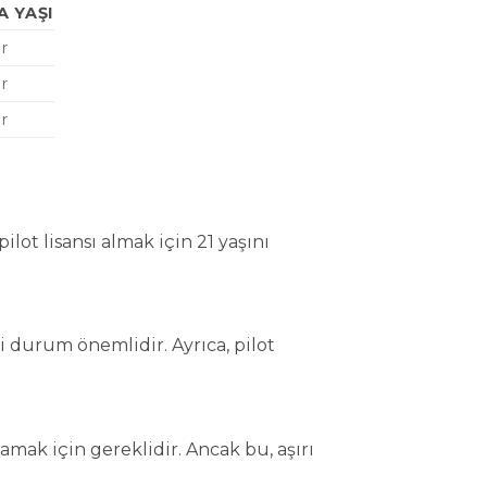
 YAŞI
r
r
r
ilot lisansı almak için 21 yaşını
ki durum önemlidir. Ayrıca, pilot
lamak için gereklidir. Ancak bu, aşırı