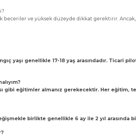
i?
tik beceriler ve yüksek düzeyde dikkat gerektirir. Ancak, d
ngıç yaşı genellikle 17-18 yaş arasındadır. Ticari pilo
malıyım?
ansı gibi eğitimler almanız gerekecektir. Her eğitim, te
eğişmekle birlikte genellikle 6 ay ile 2 yıl arasında 
r?