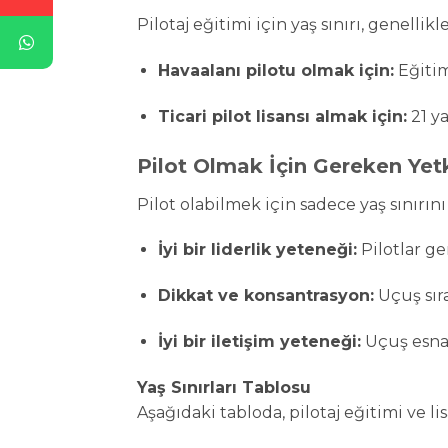
Pilotaj eğitimi için yaş sınırı, genellikl
Havaalanı pilotu olmak için:
Eğitimi
Ticari pilot lisansı almak için:
21 y
Pilot Olmak İçin Gereken Yetk
Pilot olabilmek için sadece yaş sınırın
İyi bir liderlik yeteneği:
Pilotlar ge
Dikkat ve konsantrasyon:
Uçuş sıra
İyi bir iletişim yeteneği:
Uçuş esnas
Yaş Sınırları Tablosu
Aşağıdaki tabloda, pilotaj eğitimi ve li