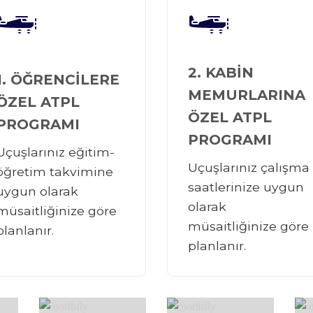
2. KABİN
1. ÖĞRENCİLERE
MEMURLARINA
ÖZEL ATPL
ÖZEL ATPL
PROGRAMI
PROGRAMI
Uçuşlarınız eğitim-
Uçuşlarınız çalışma
öğretim takvimine
saatlerinize uygun
uygun olarak
olarak
müsaitliğinize göre
müsaitliğinize göre
planlanır.
planlanır.