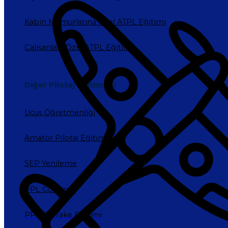
Kabin Memurlarına Özel ATPL Eğitimi
Çalışanlara Özel ATPL Eğitimi
Diğer Pilotaj Eğitimleri
Uçuş Öğretmenliği
Amatör Pilotaj Eğitimi
SEP Yenileme
PPL Convert
PPL Re-Take Eğitimi