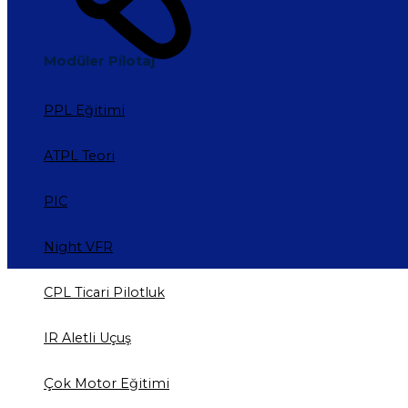
Modüler Pilotaj
PPL Eğitimi
ATPL Teori
PIC
Night VFR
CPL Ticari Pilotluk
IR Aletli Uçuş
Çok Motor Eğitimi