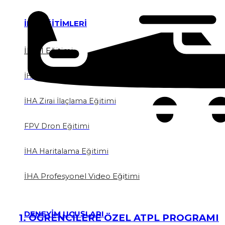
İHA EĞİTİMLERİ
İHA 1 Eğitimi
İHA 2 Eğitimi
İHA Zirai İlaçlama Eğitimi
FPV Dron Eğitimi
İHA Haritalama Eğitimi
İHA Profesyonel Video Eğ
i
timi
DENEYİM UÇUŞLARI
1. ÖĞRENCİLERE ÖZEL ATPL PROGRAMI