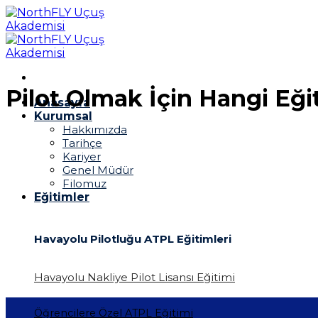
İçeriğe
atla
Pilot Olmak İçin Hangi Eğit
Anasayfa
Kurumsal
Hakkımızda
Tarihçe
Kariyer
Genel Müdür
Filomuz
Eğitimler
Havayolu Pilotluğu ATPL Eğitimleri
Havayolu Nakliye Pilot Lisansı Eğitimi
Öğrencilere Özel ATPL Eğitimi