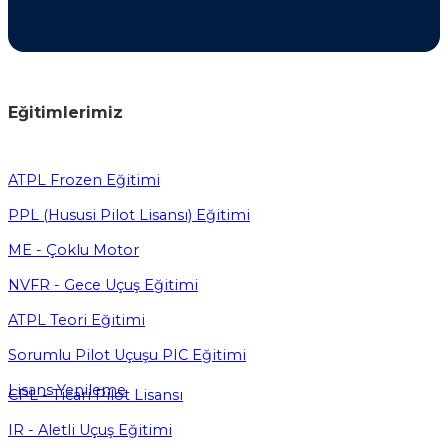
Eğitimlerimiz
ATPL Frozen Eğitimi
PPL (Hususi Pilot Lisansı) Eğitimi
ME - Çoklu Motor
NVFR - Gece Uçuş Eğitimi
ATPL Teori Eğitimi
Sorumlu Pilot Uçuşu PIC Eğitimi
Lisans Yenileme
CPL - Ticari Pilot Lisansı
IR - Aletli Uçuş Eğitimi