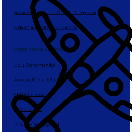
Kabin Memurlarına Özel ATPL Eğitimi
Çalışanlara Özel ATPL Eğitimi
Diğer Pilotaj Eğitimleri
Uçuş Öğretmenliği
Amatör Pilotaj Eğitimi
SEP Yenileme
PPL Convert
PPL Re-Take Eğitimi