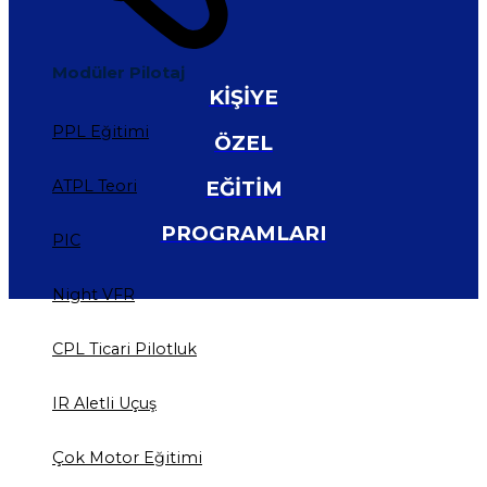
Modüler Pilotaj
KİŞİYE
PPL Eğitimi
ÖZEL
EĞİTİM
ATPL Teori
PROGRAMLARI
PIC
Night VFR
CPL Ticari Pilotluk
IR Aletli Uçuş
Çok Motor Eğitimi