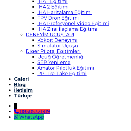
İHA 1 Eğitimi
İHA 2 Eğitimi
İHA Haritalama Eğitimi
FPV Dron Eğitimi
İHA Profesyonel Video Eğitimi
İHA Zirai İlaçlama Eğitimi
DENEYİM UÇUŞLARI
Kokpit Deneyimi
Simülatör Uçuşu
Diğer Pilotaj Eğitimleri
Uçuğ Öğretmenliği
SEP Yenileme
Amatör Pilotluk Eğitimi
PPL Re-Take Eğitimi
Galeri
Blog
İletişim
Türkçe
↓
08505321919
WhatsApp