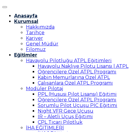
Anasayfa
Kurumsal
Hakkımızda
Tarihçe
Kariyer
Genel Müdür
Filomuz
Eğitimler
Havayolu Pilotluğu ATPL Eğitimleri
Havayolu Nakliye Pilotu Lisansı | ATPL
Öğrencilere Özel ATPL Programı
Kabin Memurlarına Özel ATPL
Çalışanlara Özel ATPL Programı
Modüler Pilotaj
PPL (Hususi Pilot Lisansı) Eğitimi
Öğrencilere Özel ATPL Programı
Sorumlu Pilot Uçuşu PIC Eğitimi
Night VFR Gece Uçuşu
IR – Aletli Uçuş Eğitimi
CPL Ticari Pilotluk
İHA EĞİTİMLERİ