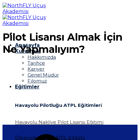
İçeriğe
atla
Pilot Lisansı Almak İçin
Anasayfa
Ne Yapmalıyım?
Kurumsal
Hakkımızda
Tarihçe
Kariyer
Genel Müdür
Filomuz
Eğitimler
Havayolu Pilotluğu ATPL Eğitimleri
Havayolu Nakliye Pilot Lisansı Eğitimi
Öğrencilere Özel ATPL Eğitimi