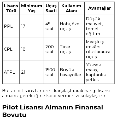
Lisans
Minimum
Uçuş
Kullanım
Avantajlar
Türü
Yaş
Saati
Alanı
Düşük
45
Hobi, özel
maliyet,
PPL
17
saat
uçuş
temel
eğitim
Maaşlı iş
200
Ticari
imkânı,
CPL
18
saat
uçuş
uluslararası
uçuş
Yüksek
1500
Büyük
maaş,
ATPL
21
saat
havayolları
kaptanlık
yetkisi
Bu tablo, lisans türlerini karşılaştırarak hangi lisansı
almanız gerektiğine karar vermenizi kolaylaştırır.
Pilot Lisansı Almanın Finansal
Boyutu