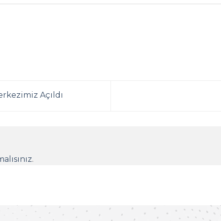
erkezimiz Açıldı
alısınız
.