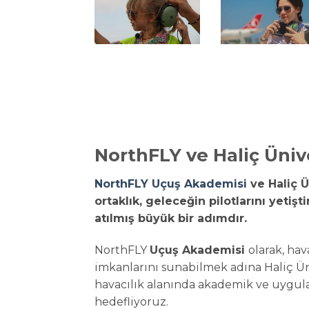
NorthFLY ve Haliç Ünive
NorthFLY Uçuş Akademisi
ve Haliç Ü
ortaklık, geleceğin pilotlarını yeti
atılmış büyük bir adımdır.
NorthFLY
Uçuş Akademisi
olarak, ha
imkanlarını sunabilmek adına Haliç Üni
havacılık alanında akademik ve uygula
hedefliyoruz.