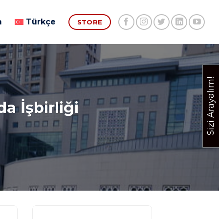
m
Türkçe
STORE
Sizi Arayalım!
a İşbirliği