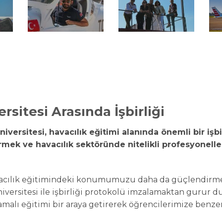
rsitesi Arasında İşbirliği
niversitesi, havacılık eğitimi alanında önemli bir işbi
ştirmek ve havacılık sektöründe nitelikli profesyonell
vacılık eğitimindeki konumumuzu daha da güçlendirmek
versitesi ile işbirliği protokolü imzalamaktan gurur du
malı eğitimi bir araya getirerek öğrencilerimize benze