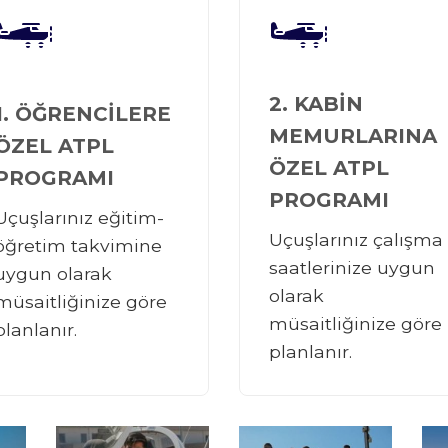
2. KABİN
1. ÖĞRENCİLERE
MEMURLARINA
ÖZEL ATPL
ÖZEL ATPL
PROGRAMI
PROGRAMI
Uçuşlarınız eğitim-
Uçuşlarınız çalışma
öğretim takvimine
saatlerinize uygun
uygun olarak
olarak
müsaitliğinize göre
müsaitliğinize göre
planlanır.
planlanır.