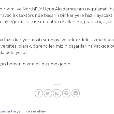
birikimi ve NorthFLY Uçuş Akademisi’nin uygulamalı ha
havacılık sektöründe başarılı bir kariyere hazırlayacaktı
ılık eğitimi, uçuş simülatörü kullanımı, pratik uçuşlar v
ha fazla kariyer fırsatı sunmayı ve sektördeki uzmanlıkl
ersitesi olarak, öğrencilerimizin başarılarına katkıda
kla bekliyoruz.
için hemen bizimle iletişime geçin.
 bağlantıyı
yer imlerine ekleyin.