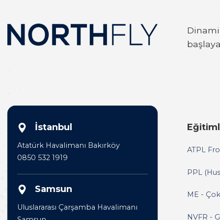
Dinamik
başlaya
İstanbul
Eğitim
Atatürk Havalimanı Bakırköy
ATPL Fro
0850 532 1919
PPL (Husu
Samsun
ME - Çok
Uluslararası Çarşamba Havalimanı
NVFR - G
Samsun