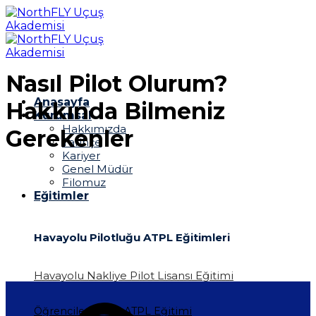
İçeriğe
atla
Nasıl Pilot Olurum?
Anasayfa
Hakkında Bilmeniz
Kurumsal
Hakkımızda
Gerekenler
Tarihçe
Kariyer
Genel Müdür
Filomuz
Eğitimler
Havayolu Pilotluğu ATPL Eğitimleri
Havayolu Nakliye Pilot Lisansı Eğitimi
Öğrencilere Özel ATPL Eğitimi