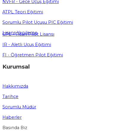
NVFR - Gece Uçuş Eğitimi
ATPL Teori Eğitimi
Sorumlu Pilot Uçuşu PIC Eğitimi
Lisans Yenileme
CPL - Ticari Pilot Lisansı
IR - Aletli Uçuş Eğitimi
FI - Öğretmen Pilot Eğitimi
Kurumsal
Hakkımızda
Tarihçe
Sorumlu Müdür
Haberler
Basında Biz