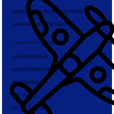
Kabin Memurlarına Özel ATPL Eğitimi
Çalışanlara Özel ATPL Eğitimi
Diğer Pilotaj Eğitimleri
Uçuş Öğretmenliği
Amatör Pilotaj Eğitimi
SEP Yenileme
PPL Convert
PPL Re-Take Eğitimi