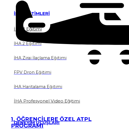
İHA EĞİTİMLERİ
İHA 1 Eğitimi
İHA 2 Eğitimi
İHA Zirai İlaçlama Eğitimi
FPV Dron Eğitimi
İHA Haritalama Eğitimi
İHA Profesyonel Video Eğ
i
timi
1. ÖĞRENCİLERE ÖZEL ATPL
DENEYİM UÇUŞLARI
PROGRAMI