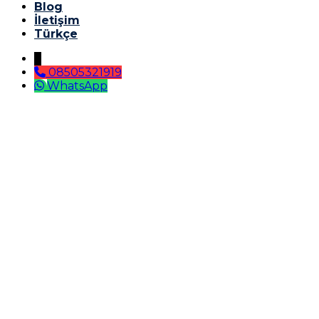
Blog
İletişim
Türkçe
↓
08505321919
WhatsApp