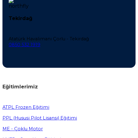
Tekirdağ
Atatürk Havalimanı Çorlu - Tekirdağ
0850 532 1919
Eğitimlerimiz
ATPL Frozen Eğitimi
PPL (Hususi Pilot Lisansı) Eğitimi
ME - Çoklu Motor