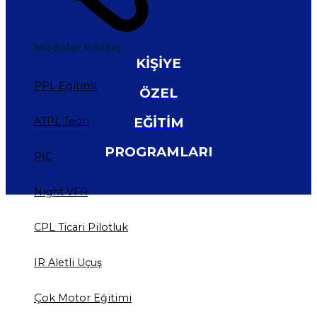
Modüler Pilotaj
KİŞİYE
PPL Eğitimi
ÖZEL
EĞİTİM
ATPL Teori
PROGRAMLARI
PIC
Night VFR
CPL Ticari Pilotluk
IR Aletli Uçuş
Çok Motor Eğitimi