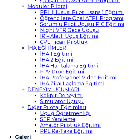
Çalışanlara Özel ATPL Programı
Modüler Pilotaj
PPL (Hususi Pilot Lisansı) Eğitimi
Öğrencilere Özel ATPL Programı
Sorumlu Pilot Uçuşu PIC Eğitimi
Night VFR Gece Uçuşu
IR – Aletli Uçuş Eğitimi
CPL Ticari Pilotluk
İHA EĞİTİMLERİ
İHA 1 Eğitimi
İHA 2 Eğitimi
İHA Haritalama Eğitimi
FPV Dron Eğitimi
İHA Profesyonel Video Eğitimi
İHA Zirai İlaçlama Eğitimi
DENEYİM UÇUŞLARI
Kokpit Deneyimi
Simülatör Uçuşu
Diğer Pilotaj Eğitimleri
Uçuğ Öğretmenliği
SEP Yenileme
Amatör Pilotluk Eğitimi
PPL Re-Take Eğitimi
Galeri